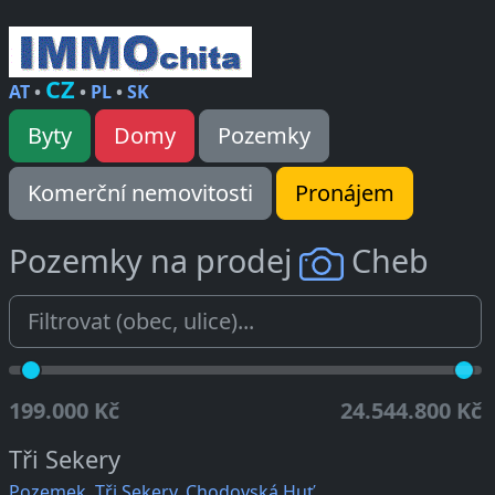
CZ
AT
•
•
PL
•
SK
Byty
Domy
Pozemky
Komerční nemovitosti
Pronájem
Pozemky na prodej
Cheb
199.000 Kč
24.544.800 Kč
Tři Sekery
Pozemek, Tři Sekery, Chodovská Huť