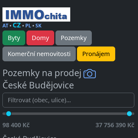
CZ
AT
•
•
PL
•
SK
Byty
Domy
Pozemky
Komerční nemovitosti
Pronájem
Pozemky na prodej
České Budějovice
98 400 Kč
37 756 390 Kč