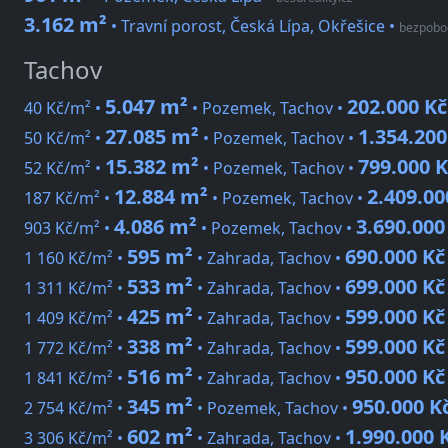
3.162 m²
• Travní porost, Česká Lípa, Okřešice
•
bezpobo
Tachov
5.047 m²
202.000 Kč
40 Kč/m² •
• Pozemek, Tachov •
27.085 m²
1.354.200
50 Kč/m² •
• Pozemek, Tachov •
15.382 m²
799.000 K
52 Kč/m² •
• Pozemek, Tachov •
12.884 m²
2.409.00
187 Kč/m² •
• Pozemek, Tachov •
4.086 m²
3.690.000
903 Kč/m² •
• Pozemek, Tachov •
595 m²
690.000 Kč
1 160 Kč/m² •
• Zahrada, Tachov •
533 m²
699.000 Kč
1 311 Kč/m² •
• Zahrada, Tachov •
425 m²
599.000 Kč
1 409 Kč/m² •
• Zahrada, Tachov •
338 m²
599.000 Kč
1 772 Kč/m² •
• Zahrada, Tachov •
516 m²
950.000 Kč
1 841 Kč/m² •
• Zahrada, Tachov •
345 m²
950.000 K
2 754 Kč/m² •
• Pozemek, Tachov •
602 m²
1.990.000 
3 306 Kč/m² •
• Zahrada, Tachov •