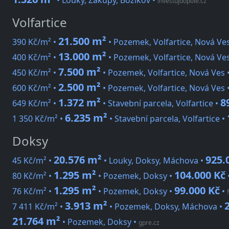
• Louky, Zákupy, Božíkov
•
investujdopole.cz
Volfartice
21.500 m²
390 Kč/m² •
• Pozemek, Volfartice, Nová Ve
13.000 m²
400 Kč/m² •
• Pozemek, Volfartice, Nová Ve
7.500 m²
450 Kč/m² •
• Pozemek, Volfartice, Nová Ves 
2.500 m²
600 Kč/m² •
• Pozemek, Volfartice, Nová Ves 
1.372 m²
8
649 Kč/m² •
• Stavební parcela, Volfartice •
6.235 m²
1 350 Kč/m² •
• Stavební parcela, Volfartice •
Doksy
20.576 m²
925.
45 Kč/m² •
• Louky, Doksy, Máchova •
1.295 m²
104.000 Kč
80 Kč/m² •
• Pozemek, Doksy •
1.295 m²
99.000 Kč
76 Kč/m² •
• Pozemek, Doksy •
•
3.913 m²
7 411 Kč/m² •
• Pozemek, Doksy, Máchova •
21.764 m²
• Pozemek, Doksy
•
gpre.cz