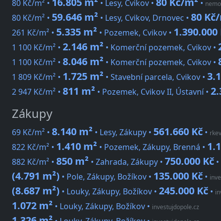
16.805 m²
80 Kč/m²
80 Kč/m² •
• Lesy, Cvikov •
•
nemov
59.646 m²
80 Kč
80 Kč/m² •
• Lesy, Cvikov, Drnovec •
5.335 m²
1.390.000
261 Kč/m² •
• Pozemek, Cvikov •
2.146 m²
1 100 Kč/m² •
• Komerční pozemek, Cvikov •
8.046 m²
1 100 Kč/m² •
• Komerční pozemek, Cvikov •
1.725 m²
3.
1 809 Kč/m² •
• Stavební parcela, Cvikov •
811 m²
2.
2 947 Kč/m² •
• Pozemek, Cvikov II, Ústavní •
Zákupy
8.140 m²
561.660 Kč
69 Kč/m² •
• Lesy, Zákupy •
•
rke
1.410 m²
1.
822 Kč/m² •
• Pozemek, Zákupy, Brenná •
850 m²
750.000 Kč
882 Kč/m² •
• Zahrada, Zákupy •
•
(4.791 m²)
135.000 Kč
• Pole, Zákupy, Božíkov •
•
inve
(8.687 m²)
245.000 Kč
• Louky, Zákupy, Božíkov •
•
in
1.072 m²
• Louky, Zákupy, Božíkov
•
investujdopole.cz
1.326 m²