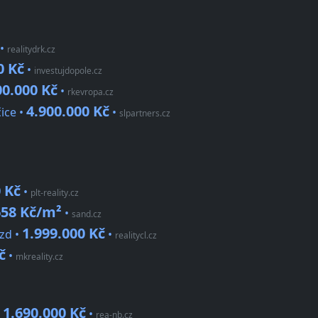
•
realitydrk.cz
0 Kč
•
investujdopole.cz
00.000 Kč
•
rkevropa.cz
4.900.000 Kč
ice •
•
slpartners.cz
 Kč
•
plt-reality.cz
658 Kč/m²
•
sand.cz
1.999.000 Kč
ezd •
•
realitycl.cz
č
•
mkreality.cz
1.690.000 Kč
•
•
rea-nb.cz