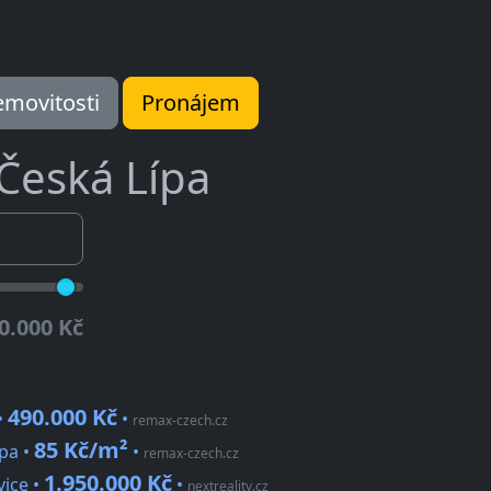
movitosti
Pronájem
Česká Lípa
0.000 Kč
490.000 Kč
•
•
remax-czech.cz
85 Kč/m²
ípa •
•
remax-czech.cz
1.950.000 Kč
vice •
•
nextreality.cz