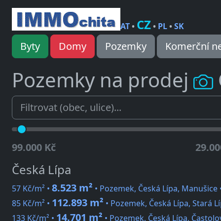
CZ
AT
•
•
PL
•
SK
Byty
Domy
Pozemky
Komerční ne
Pozemky na prodej
99.000 Kč
29.00
Česká Lípa
8.523 m²
57 Kč/m² •
• Pozemek, Česká Lípa, Manušice 
112.893 m²
85 Kč/m² •
• Pozemek, Česká Lípa, Stará L
14.701 m²
133 Kč/m² •
• Pozemek, Česká Lípa, Častolo