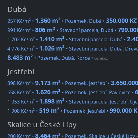
Dubá
1.360 m²
350.000 Kč
257 Kč/m² •
• Pozemek, Dubá •
806 m²
799.00
991 Kč/m² •
• Stavební parcela, Dubá •
1.410 m²
2.4
1 702 Kč/m² •
• Stavební parcela, Dubá •
1.026 m²
4 776 Kč/m² •
• Stavební parcela, Dubá, Dřevč
8.483 m²
• Pozemek, Dubá, Korce
•
ceret.cz
Jestřebí
9.173 m²
3.650.000
398 Kč/m² •
• Pozemek, Jestřebí •
1.626 m²
658 Kč/m² •
• Pozemek, Jestřebí, Pavlovice •
1.898 m²
1 053 Kč/m² •
• Stavební parcela, Jestřebí, Új
519 m²
990.000 K
1 908 Kč/m² •
• Pozemek, Jestřebí •
Skalice u České Lípy
8.464 m²
200 Kč/m² •
• Pozemek, Skalice u České Lípy 