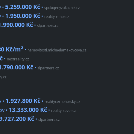
5.259.000 Kč
y •
•
spokojenyzakaznik.cz
1.950.000 Kč
y •
•
reality-rehor.cz
1.990.000 Kč
•
slpartners.cz
80 Kč/m²
•
nemovitosti.michaelamakovcova.cz
č
•
nextreality.cz
1.790.000 Kč
•
slpartners.cz
ty.cz
1.927.800 Kč
v •
•
realitycernohorsky.cz
13.333.000 Kč
ov •
•
reality-sever.cz
9.727.200 Kč
•
slpartners.cz