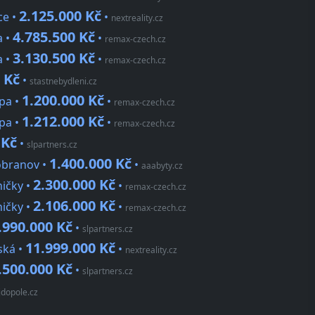
2.125.000 Kč
ce •
•
nextreality.cz
4.785.500 Kč
a •
•
remax-czech.cz
3.130.500 Kč
a •
•
remax-czech.cz
 Kč
•
stastnebydleni.cz
1.200.000 Kč
ípa •
•
remax-czech.cz
1.212.000 Kč
ípa •
•
remax-czech.cz
 Kč
•
slpartners.cz
1.400.000 Kč
Dobranov •
•
aaabyty.cz
2.300.000 Kč
ičky •
•
remax-czech.cz
2.106.000 Kč
ičky •
•
remax-czech.cz
.990.000 Kč
•
slpartners.cz
11.999.000 Kč
ská •
•
nextreality.cz
.500.000 Kč
•
slpartners.cz
jdopole.cz