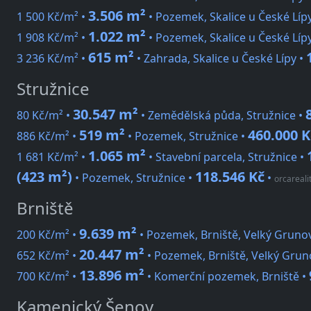
3.506 m²
1 500 Kč/m² •
• Pozemek, Skalice u České Líp
1.022 m²
1 908 Kč/m² •
• Pozemek, Skalice u České Líp
615 m²
3 236 Kč/m² •
• Zahrada, Skalice u České Lípy •
Stružnice
30.547 m²
80 Kč/m² •
• Zemědělská půda, Stružnice •
519 m²
460.000 K
886 Kč/m² •
• Pozemek, Stružnice •
1.065 m²
1 681 Kč/m² •
• Stavební parcela, Stružnice •
(423 m²)
118.546 Kč
• Pozemek, Stružnice •
•
orcareali
Brniště
9.639 m²
200 Kč/m² •
• Pozemek, Brniště, Velký Gruno
20.447 m²
652 Kč/m² •
• Pozemek, Brniště, Velký Grun
13.896 m²
700 Kč/m² •
• Komerční pozemek, Brniště •
Kamenický Šenov