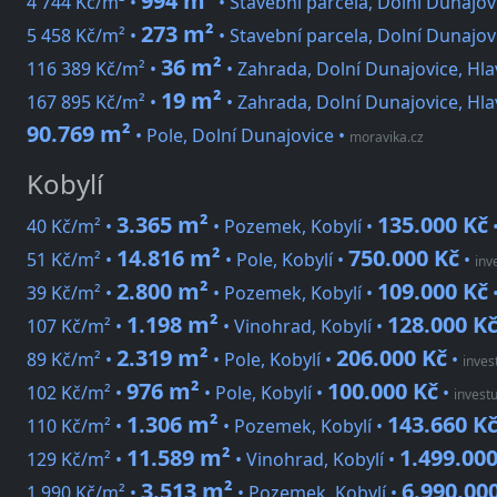
994 m²
4 744 Kč/m² •
• Stavební parcela, Dolní Dunajov
273 m²
5 458 Kč/m² •
• Stavební parcela, Dolní Dunajov
36 m²
116 389 Kč/m² •
• Zahrada, Dolní Dunajovice, Hla
19 m²
167 895 Kč/m² •
• Zahrada, Dolní Dunajovice, Hla
90.769 m²
• Pole, Dolní Dunajovice
•
moravika.cz
Kobylí
3.365 m²
135.000 Kč
40 Kč/m² •
• Pozemek, Kobylí •
14.816 m²
750.000 Kč
51 Kč/m² •
• Pole, Kobylí •
•
inv
2.800 m²
109.000 Kč
39 Kč/m² •
• Pozemek, Kobylí •
1.198 m²
128.000 K
107 Kč/m² •
• Vinohrad, Kobylí •
2.319 m²
206.000 Kč
89 Kč/m² •
• Pole, Kobylí •
•
inves
976 m²
100.000 Kč
102 Kč/m² •
• Pole, Kobylí •
•
invest
1.306 m²
143.660 K
110 Kč/m² •
• Pozemek, Kobylí •
11.589 m²
1.499.000
129 Kč/m² •
• Vinohrad, Kobylí •
3.513 m²
6.990.00
1 990 Kč/m² •
• Pozemek, Kobylí •