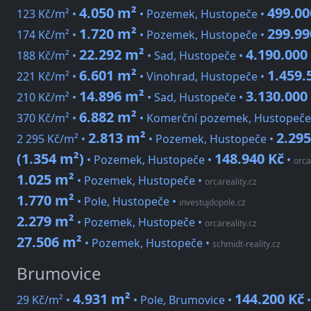
4.050 m²
499.00
123 Kč/m² •
• Pozemek, Hustopeče •
1.720 m²
299.99
174 Kč/m² •
• Pozemek, Hustopeče •
22.292 m²
4.190.000
188 Kč/m² •
• Sad, Hustopeče •
6.601 m²
1.459.
221 Kč/m² •
• Vinohrad, Hustopeče •
14.896 m²
3.130.000
210 Kč/m² •
• Sad, Hustopeče •
6.882 m²
370 Kč/m² •
• Komerční pozemek, Hustopeče
2.813 m²
2.29
2 295 Kč/m² •
• Pozemek, Hustopeče •
(1.354 m²)
148.940 Kč
• Pozemek, Hustopeče •
•
orca
1.025 m²
• Pozemek, Hustopeče
•
orcareality.cz
1.770 m²
• Pole, Hustopeče
•
investujdopole.cz
2.279 m²
• Pozemek, Hustopeče
•
orcareality.cz
27.506 m²
• Pozemek, Hustopeče
•
schmidt-reality.cz
Brumovice
4.931 m²
144.200 Kč
29 Kč/m² •
• Pole, Brumovice •