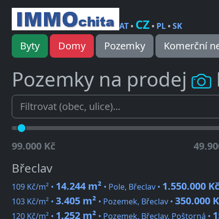
CZ
AT
•
•
PL
•
SK
Byty
Domy
Pozemky
Komerční ne
Pozemky na prodej
99.000 Kč
49.90
Břeclav
14.244 m²
1.550.000 K
109 Kč/m² •
• Pole, Břeclav •
3.405 m²
350.000 K
103 Kč/m² •
• Pozemek, Břeclav •
1.252 m²
1
120 Kč/m² •
• Pozemek, Břeclav, Poštorná •