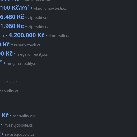
.100 Kč/m²
•
oknonemovitosti.cz
6.480 Kč
•
zfpreality.cz
1.960 Kč
•
zfpreality.cz
4.200.000 Kč
ch •
•
dumrealit.cz
0 Kč
•
remax-czech.cz
00 Kč
•
megaronreality.cz
²
•
megaronreality.cz
alitarna.cz
careality.cz
 Kč
•
topreality.vip
•
investujdopole.cz
č
•
investujdopole.cz