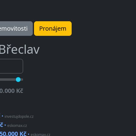
movitosti
Pronájem
Břeclav
0.000 Kč
č
•
investujdopole.cz
č
•
eskomax.cz
50.000 Kč
•
eskomax.cz