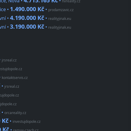
4.715.165 Kč
ice, Nová •
•
hvreality.cz
1.490.000 Kč
ice •
•
prodamzavic.cz
4.190.000 Kč
vní •
•
realityjinak.eu
3.190.000 Kč
vní •
•
realityjinak.eu
•
jrsreal.cz
estujdopole.cz
•
kontaktservis.cz
č
•
jrsreal.cz
tujdopole.cz
ujdopole.cz
č
•
orcareality.cz
 Kč
•
investujdopole.cz
0 Kč
•
remax-czech.cz