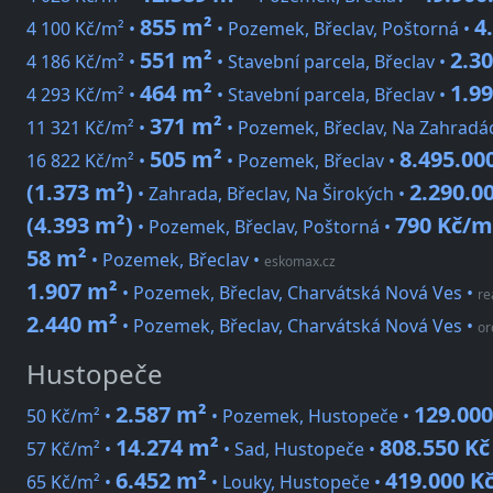
855 m²
4
4 100 Kč/m² •
• Pozemek, Břeclav, Poštorná •
551 m²
2.30
4 186 Kč/m² •
• Stavební parcela, Břeclav •
464 m²
1.99
4 293 Kč/m² •
• Stavební parcela, Břeclav •
371 m²
11 321 Kč/m² •
• Pozemek, Břeclav, Na Zahradá
505 m²
8.495.00
16 822 Kč/m² •
• Pozemek, Břeclav •
(1.373 m²)
2.290.0
• Zahrada, Břeclav, Na Širokých •
(4.393 m²)
790 Kč/m
• Pozemek, Břeclav, Poštorná •
58 m²
• Pozemek, Břeclav
•
eskomax.cz
1.907 m²
• Pozemek, Břeclav, Charvátská Nová Ves
•
re
2.440 m²
• Pozemek, Břeclav, Charvátská Nová Ves
•
or
Hustopeče
2.587 m²
129.000
50 Kč/m² •
• Pozemek, Hustopeče •
14.274 m²
808.550 Kč
57 Kč/m² •
• Sad, Hustopeče •
6.452 m²
419.000 K
65 Kč/m² •
• Louky, Hustopeče •