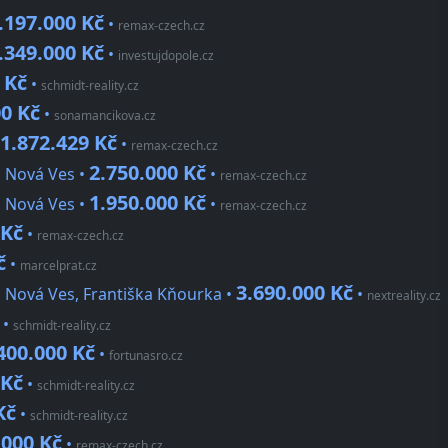
.197.000 Kč
•
remax-czech.cz
.349.000 Kč
•
investujdopole.cz
 Kč
•
schmidt-reality.cz
00 Kč
•
sonamancikova.cz
1.872.429 Kč
•
remax-czech.cz
2.750.000 Kč
á Nová Ves •
•
remax-czech.cz
1.950.000 Kč
á Nová Ves •
•
remax-czech.cz
 Kč
•
remax-czech.cz
č
•
marcelprat.cz
3.690.000 Kč
 Nová Ves, Františka Kňourka •
•
nextreality.cz
•
schmidt-reality.cz
400.000 Kč
•
fortunasro.cz
 Kč
•
schmidt-reality.cz
Kč
•
schmidt-reality.cz
.000 Kč
•
remax-czech.cz