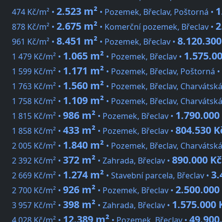
2.523 m²
1
474 Kč/m² •
• Pozemek, Břeclav, Poštorná •
2.675 m²
2
878 Kč/m² •
• Komerční pozemek, Břeclav •
8.451 m²
8.120.300
961 Kč/m² •
• Pozemek, Břeclav •
1.065 m²
1.575.0
1 479 Kč/m² •
• Pozemek, Břeclav •
1.171 m²
1 599 Kč/m² •
• Pozemek, Břeclav, Poštorná •
1.560 m²
1 763 Kč/m² •
• Pozemek, Břeclav, Charvátsk
1.109 m²
1 758 Kč/m² •
• Pozemek, Břeclav, Charvátsk
986 m²
1.790.000
1 815 Kč/m² •
• Pozemek, Břeclav •
433 m²
804.530 K
1 858 Kč/m² •
• Pozemek, Břeclav •
1.840 m²
2 005 Kč/m² •
• Pozemek, Břeclav, Charvátská
372 m²
890.000 Kč
2 392 Kč/m² •
• Zahrada, Břeclav •
1.274 m²
3.
2 669 Kč/m² •
• Stavební parcela, Břeclav •
926 m²
2.500.000
2 700 Kč/m² •
• Pozemek, Břeclav •
398 m²
1.575.000 
3 957 Kč/m² •
• Zahrada, Břeclav •
12.389 m²
49.900
4 028 Kč/m² •
• Pozemek, Břeclav •