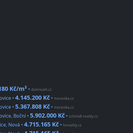
180 Kč/m²
•
dumrealit.cz
4.145.200 Kč
ovice •
•
moravika.cz
5.367.808 Kč
ovice •
•
moravika.cz
5.902.000 Kč
ovice, Boční •
•
schmidt-reality.cz
4.715.165 Kč
ice, Nová •
•
hvreality.cz