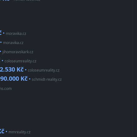
č
•
moravika.cz
•
moravika.cz
•
jihomoravskark.cz
č
•
coloseumreality.cz
2.530 Kč
•
coloseumreality.cz
990.000 Kč
•
schmidt-reality.cz
ams.com
Kč
•
mmreality.cz