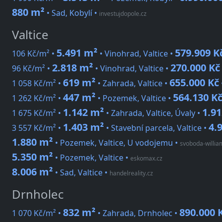
880 m²
• Sad, Kobylí
•
investujdopole.cz
Valtice
5.491 m²
579.909 K
106 Kč/m² •
• Vinohrad, Valtice •
2.818 m²
270.000 Kč
96 Kč/m² •
• Vinohrad, Valtice •
619 m²
655.000 Kč
1 058 Kč/m² •
• Zahrada, Valtice •
447 m²
564.130 K
1 262 Kč/m² •
• Pozemek, Valtice •
1.142 m²
1.91
1 675 Kč/m² •
• Zahrada, Valtice, Úvaly •
1.403 m²
4.
3 557 Kč/m² •
• Stavební parcela, Valtice •
1.880 m²
• Pozemek, Valtice, U vodojemu
•
svoboda-willi
5.350 m²
• Pozemek, Valtice
•
eskomax.cz
8.006 m²
• Sad, Valtice
•
handelreality.cz
Drnholec
832 m²
890.000 
1 070 Kč/m² •
• Zahrada, Drnholec •