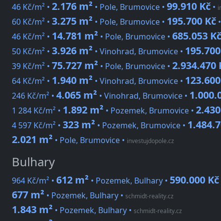
2.176 m²
99.910 Kč
46 Kč/m² •
• Pole, Brumovice •
•
i
3.275 m²
195.700 Kč
60 Kč/m² •
• Pole, Brumovice •
14.781 m²
685.053 K
46 Kč/m² •
• Pole, Brumovice •
3.926 m²
195.700
50 Kč/m² •
• Vinohrad, Brumovice •
75.727 m²
2.934.470 
39 Kč/m² •
• Pole, Brumovice •
1.940 m²
123.600
64 Kč/m² •
• Vinohrad, Brumovice •
4.065 m²
1.000.
246 Kč/m² •
• Vinohrad, Brumovice •
1.892 m²
2.430
1 284 Kč/m² •
• Pozemek, Brumovice •
323 m²
1.484.
4 597 Kč/m² •
• Pozemek, Brumovice •
2.021 m²
• Pole, Brumovice
•
investujdopole.cz
Bulhary
612 m²
590.000 Kč
964 Kč/m² •
• Pozemek, Bulhary •
677 m²
• Pozemek, Bulhary
•
schmidt-reality.cz
1.843 m²
• Pozemek, Bulhary
•
schmidt-reality.cz