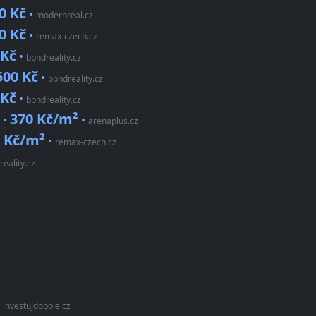
0 Kč
•
modernreal.cz
0 Kč
•
remax-czech.cz
 Kč
•
bbndreality.cz
500 Kč
•
bbndreality.cz
 Kč
•
bbndreality.cz
370 Kč/m²
 •
•
arenaplus.cz
5 Kč/m²
•
remax-czech.cz
reality.cz
•
investujdopole.cz