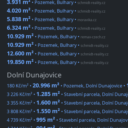
3.931 m²
• Pozemek, Bulhary
•
schmidt-reality.cz
4.020 m²
• Pozemek, Bulhary
•
schmidt-reality.cz
5.838 m²
• Pozemek, Bulhary
•
moravika.cz
6.324 m²
• Pozemek, Bulhary
•
schmidt-reality.cz
10.929 m²
• Pozemek, Bulhary
•
remax-czech.cz
10.929 m²
• Pozemek, Bulhary
•
schmidt-reality.cz
12.600 m²
• Pozemek, Bulhary
•
schmidt-reality.cz
19.850 m²
• Pozemek, Bulhary
•
schmidt-reality.cz
Dolní Dunajovice
20.996 m²
180 Kč/m² •
• Pozemek, Dolní Dunajovice •
1.285 m²
3 226 Kč/m² •
• Stavební parcela, Dolní Dunaj
1.600 m²
3 355 Kč/m² •
• Stavební parcela, Dolní Dunaj
1.550 m²
3 808 Kč/m² •
• Stavební parcela, Dolní Dunaj
995 m²
4 739 Kč/m² •
• Stavební parcela, Dolní Dunajov