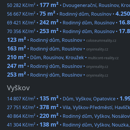
177 m²
50 282 Kč/m² •
• Dvougenerační, Rousínov, Kro
75 m²
4.250
56 667 Kč/m² •
• Rodinný dům, Rousínov •
242 m²
16.
69 421 Kč/m² •
• Rodinný dům, Rousínov •
253 m²
17.
70 356 Kč/m² •
• Rodinný dům, Rousínov •
123 m²
• Rodinný dům, Rousínov
•
coloseumreality.cz
163 m²
• Rodinný dům, Rousínov
•
onyxreality.cz
210 m²
• Dům, Rousínov, Kroužek
•
multicont-reality.cz
247 m²
• Rodinný dům, Rousínov
•
onyxreality.cz
253 m²
• Rodinný dům, Rousínov
•
onyxreality.cz
Vyškov
135 m²
1.9
14 807 Kč/m² •
• Dům, Vyškov, Opatovice •
378 m²
27 751 Kč/m² •
• Vila, Vyškov-Předměstí, Havlíč
220 m²
40 864 Kč/m² •
• Rodinný dům, Vyškov, Nosálov
138 m²
41 304 Kč/m² •
• Rodinný dům, Vyškov, Nouzka,