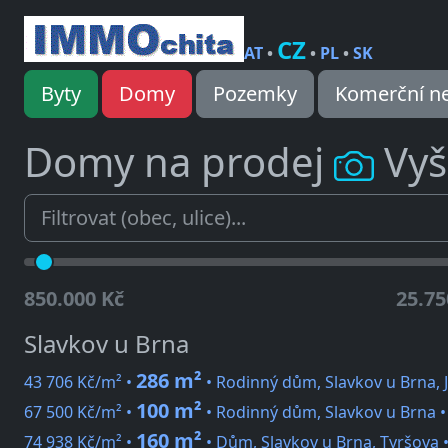
CZ
AT
•
•
PL
•
SK
Byty
Domy
Pozemky
Komerční ne
Domy na prodej
Vyš
850.000 Kč
25.75
Slavkov u Brna
286 m²
43 706 Kč/m² •
• Rodinný dům, Slavkov u Brna, 
100 m²
67 500 Kč/m² •
• Rodinný dům, Slavkov u Brna 
160 m²
74 938 Kč/m² •
• Dům, Slavkov u Brna, Tyršova 