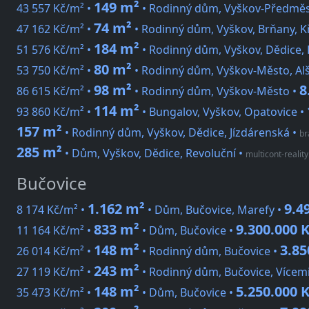
149 m²
43 557 Kč/m² •
• Rodinný dům, Vyškov-Předměs
74 m²
47 162 Kč/m² •
• Rodinný dům, Vyškov, Brňany, K
184 m²
51 576 Kč/m² •
• Rodinný dům, Vyškov, Dědice, 
80 m²
53 750 Kč/m² •
• Rodinný dům, Vyškov-Město, Al
98 m²
8
86 615 Kč/m² •
• Rodinný dům, Vyškov-Město •
114 m²
93 860 Kč/m² •
• Bungalov, Vyškov, Opatovice •
157 m²
• Rodinný dům, Vyškov, Dědice, Jízdárenská
•
br
285 m²
• Dům, Vyškov, Dědice, Revoluční
•
multicont-reality
Bučovice
1.162 m²
9.4
8 174 Kč/m² •
• Dům, Bučovice, Marefy •
833 m²
9.300.000 
11 164 Kč/m² •
• Dům, Bučovice •
148 m²
3.85
26 014 Kč/m² •
• Rodinný dům, Bučovice •
243 m²
27 119 Kč/m² •
• Rodinný dům, Bučovice, Vícemi
148 m²
5.250.000 
35 473 Kč/m² •
• Dům, Bučovice •