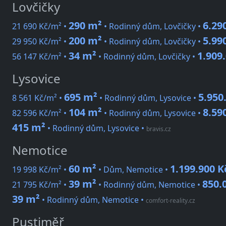
Lovčičky
290 m²
6.29
21 690 Kč/m² •
• Rodinný dům, Lovčičky •
200 m²
5.99
29 950 Kč/m² •
• Rodinný dům, Lovčičky •
34 m²
1.909
56 147 Kč/m² •
• Rodinný dům, Lovčičky •
Lysovice
695 m²
5.950
8 561 Kč/m² •
• Rodinný dům, Lysovice •
104 m²
8.59
82 596 Kč/m² •
• Rodinný dům, Lysovice •
415 m²
• Rodinný dům, Lysovice
•
bravis.cz
Nemotice
60 m²
1.199.900 K
19 998 Kč/m² •
• Dům, Nemotice •
39 m²
850.
21 795 Kč/m² •
• Rodinný dům, Nemotice •
39 m²
• Rodinný dům, Nemotice
•
comfort-reality.cz
Pustiměř