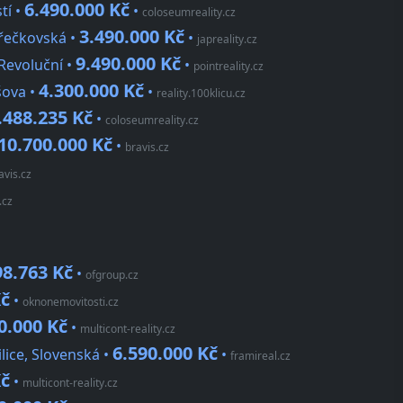
6.490.000 Kč
tí •
•
coloseumreality.cz
3.490.000 Kč
řečkovská •
•
japreality.cz
9.490.000 Kč
Revoluční •
•
pointreality.cz
4.300.000 Kč
šova •
•
reality.100klicu.cz
.488.235 Kč
•
coloseumreality.cz
10.700.000 Kč
•
bravis.cz
avis.cz
.cz
98.763 Kč
•
ofgroup.cz
Kč
•
oknonemovitosti.cz
0.000 Kč
•
multicont-reality.cz
6.590.000 Kč
lice, Slovenská •
•
framireal.cz
Kč
•
multicont-reality.cz