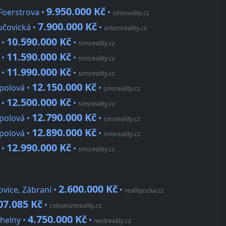
9.950.000 Kč
Foerstrova •
•
smsreality.cz
7.900.000 Kč
učovická •
•
artossreality.cz
10.590.000 Kč
 •
•
smsreality.cz
11.590.000 Kč
 •
•
smsreality.cz
11.990.000 Kč
 •
•
smsreality.cz
12.150.000 Kč
polová •
•
smsreality.cz
12.500.000 Kč
 •
•
smsreality.cz
12.790.000 Kč
polová •
•
smsreality.cz
12.890.000 Kč
polová •
•
smsreality.cz
12.990.000 Kč
 •
•
smsreality.cz
2.600.000 Kč
ovice, Zábraní •
•
realityzizka.cz
07.085 Kč
•
coloseumreality.cz
4.750.000 Kč
helny •
•
nextreality.cz