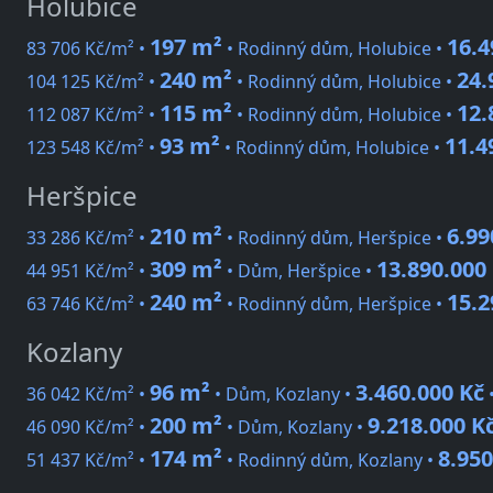
Holubice
197 m²
16.4
83 706 Kč/m² •
• Rodinný dům, Holubice •
240 m²
24.
104 125 Kč/m² •
• Rodinný dům, Holubice •
115 m²
12.
112 087 Kč/m² •
• Rodinný dům, Holubice •
93 m²
11.4
123 548 Kč/m² •
• Rodinný dům, Holubice •
Heršpice
210 m²
6.99
33 286 Kč/m² •
• Rodinný dům, Heršpice •
309 m²
13.890.000
44 951 Kč/m² •
• Dům, Heršpice •
240 m²
15.2
63 746 Kč/m² •
• Rodinný dům, Heršpice •
Kozlany
96 m²
3.460.000 Kč
36 042 Kč/m² •
• Dům, Kozlany •
200 m²
9.218.000 K
46 090 Kč/m² •
• Dům, Kozlany •
174 m²
8.950
51 437 Kč/m² •
• Rodinný dům, Kozlany •