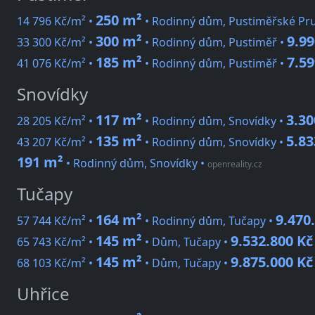
250 m²
14 796 Kč/m² •
• Rodinný dům, Pustiměřské Pr
300 m²
9.99
33 300 Kč/m² •
• Rodinný dům, Pustiměř •
185 m²
7.59
41 076 Kč/m² •
• Rodinný dům, Pustiměř •
Snovídky
117 m²
3.30
28 205 Kč/m² •
• Rodinný dům, Snovídky •
135 m²
5.83
43 207 Kč/m² •
• Rodinný dům, Snovídky •
191 m²
• Rodinný dům, Snovídky
•
openreality.cz
Tučapy
164 m²
9.470
57 744 Kč/m² •
• Rodinný dům, Tučapy •
145 m²
9.532.800 Kč
65 743 Kč/m² •
• Dům, Tučapy •
145 m²
9.875.000 Kč
68 103 Kč/m² •
• Dům, Tučapy •
Uhřice