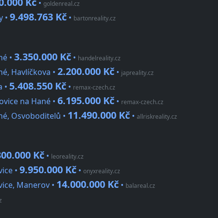
0.000 Kč
•
goldenreal.cz
9.498.763 Kč
y •
•
bartonreality.cz
3.350.000 Kč
né •
•
handelreality.cz
2.200.000 Kč
é, Havlíčkova •
•
japreality.cz
5.408.550 Kč
a •
•
remax-czech.cz
6.195.000 Kč
ovice na Hané •
•
remax-czech.cz
11.490.000 Kč
né, Osvoboditelů •
•
allriskreality.cz
300.000 Kč
•
leoreality.cz
9.950.000 Kč
vice •
•
onyxreality.cz
14.000.000 Kč
vice, Manerov •
•
balareal.cz
z