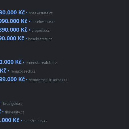
90.000 Kč
•
hosekestate.cz
990.000 Kč
•
hosekestate.cz
890.000 Kč
•
properia.cz
90.000 Kč
•
hosekestate.cz
0.000 Kč
•
brnenskarealitka.cz
 Kč
•
remax-czech.cz
99.000 Kč
•
nemovitosti.jirikorcak.cz
•
rkrealgold.cz
č
•
tibireality.cz
.000 Kč
•
metr2reality.cz