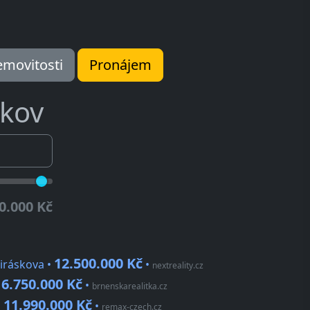
movitosti
Pronájem
kov
0.000 Kč
12.500.000 Kč
Jiráskova •
•
nextreality.cz
6.750.000 Kč
•
•
brnenskarealitka.cz
11.990.000 Kč
•
•
remax-czech.cz