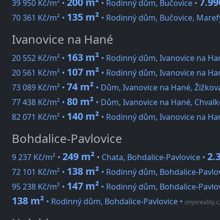
200 m²
7.99
39 950 Kč/m² •
• Rodinný dům, Bučovice •
135 m²
70 361 Kč/m² •
• Rodinný dům, Bučovice, Maref
Ivanovice na Hané
163 m²
20 552 Kč/m² •
• Rodinný dům, Ivanovice na Ha
107 m²
20 561 Kč/m² •
• Rodinný dům, Ivanovice na Han
74 m²
73 089 Kč/m² •
• Dům, Ivanovice na Hané, Žižkov
80 m²
77 438 Kč/m² •
• Dům, Ivanovice na Hané, Chvalk
140 m²
82 071 Kč/m² •
• Rodinný dům, Ivanovice na Ha
Bohdalice-Pavlovice
249 m²
2.
9 237 Kč/m² •
• Chata, Bohdalice-Pavlovice •
138 m²
72 101 Kč/m² •
• Rodinný dům, Bohdalice-Pavlo
147 m²
95 238 Kč/m² •
• Rodinný dům, Bohdalice-Pavlo
138 m²
• Rodinný dům, Bohdalice-Pavlovice
•
onyxreality.c