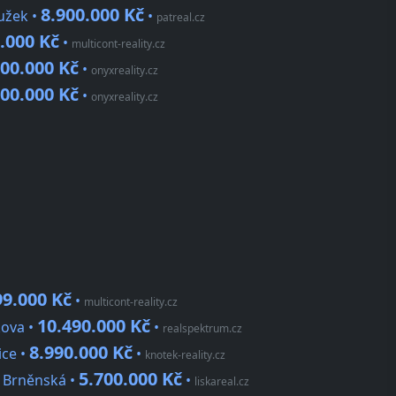
8.900.000 Kč
užek •
•
patreal.cz
.000 Kč
•
multicont-reality.cz
800.000 Kč
•
onyxreality.cz
800.000 Kč
•
onyxreality.cz
99.000 Kč
•
multicont-reality.cz
10.490.000 Kč
kova •
•
realspektrum.cz
8.990.000 Kč
ice •
•
knotek-reality.cz
5.700.000 Kč
 Brněnská •
•
liskareal.cz