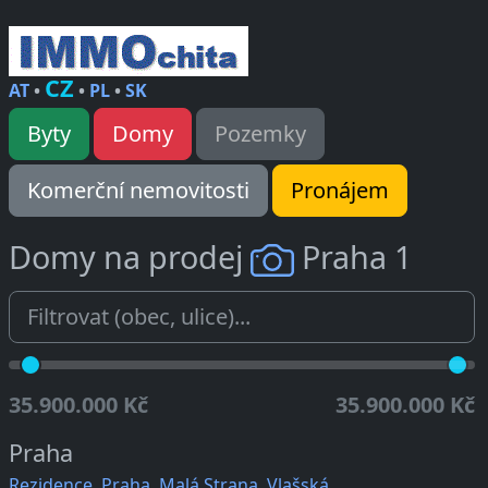
CZ
AT
•
•
PL
•
SK
Byty
Domy
Pozemky
Komerční nemovitosti
Pronájem
Domy na prodej
Praha 1
35.900.000 Kč
35.900.000 Kč
Praha
Rezidence, Praha, Malá Strana, Vlašská