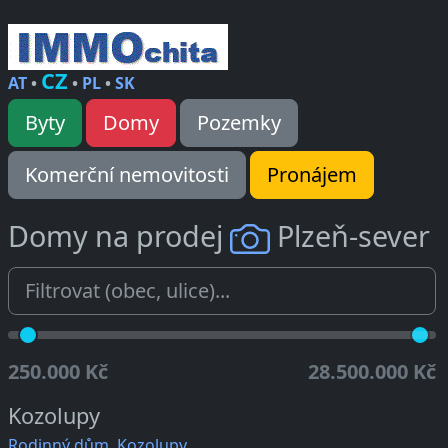
CZ
AT
•
•
PL
•
SK
Byty
Domy
Pozemky
Komerční nemovitosti
Pronájem
Domy na prodej
Plzeň-sever
250.000 Kč
28.500.000 Kč
Kozolupy
Rodinný dům, Kozolupy