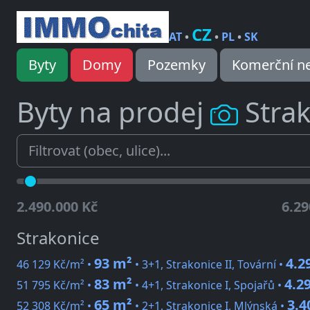
CZ
AT
•
•
PL
•
SK
Byty
Domy
Pozemky
Komerční ne
Byty na prodej
Stra
2.490.000 Kč
6.29
Strakonice
93 m²
4.2
46 129 Kč/m² •
• 3+1, Strakonice II, Tovární •
83 m²
4.2
51 795 Kč/m² •
• 4+1, Strakonice I, Spojařů •
65 m²
3.4
52 308 Kč/m² •
• 2+1, Strakonice I, Mlýnská •