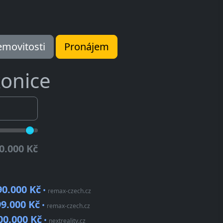
movitosti
Pronájem
konice
0.000 Kč
90.000 Kč
•
remax-czech.cz
99.000 Kč
•
remax-czech.cz
00.000 Kč
•
nextreality.cz