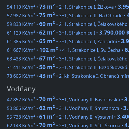
73 m²
3.95
54 110 Kč/m² •
• 2+1, Strakonice I, Žižkova •
75 m²
57 987 Kč/m² •
• 3+1, Strakonice II, Na Ohradě •
60 m²
59 833 Kč/m² •
• 2+1, Strakonice I, Čelakovského
62 m²
3.790.000 
61 129 Kč/m² •
• 3+1, Strakonice I •
65 m²
3.
61 385 Kč/m² •
• 3+1, Strakonice I, Zahradní •
102 m²
6
61 667 Kč/m² •
• 4+1, Strakonice I, Sv. Čecha •
67 m²
63 433 Kč/m² •
• 3+1, Strakonice I, Čelakovského
56 m²
71 411 Kč/m² •
• 2+1, Strakonice II, Bezděkovská
43 m²
78 605 Kč/m² •
• 2+kk, Strakonice I, Obránců mír
Vodňany
70 m²
3
47 857 Kč/m² •
• 3+1, Vodňany II, Bavorovská •
62 m²
3.
50 806 Kč/m² •
• 3+1, Vodňany II, Smetanova •
61 m²
3.40
55 738 Kč/m² •
• 2+1, Vodňany II, Výstavní •
70 m²
4
62 143 Kč/m² •
• 2+1, Vodňany II, Sídl. Škorna •