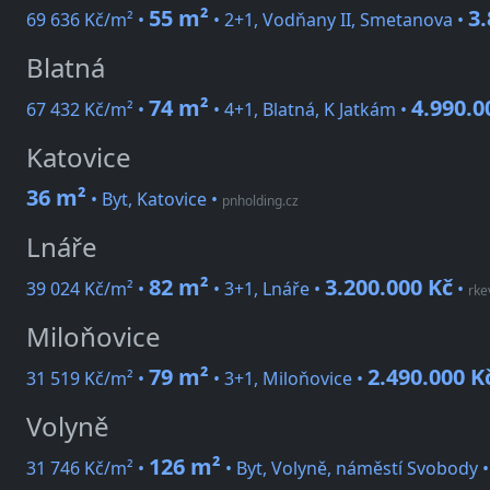
55 m²
3.
69 636 Kč/m² •
• 2+1, Vodňany II, Smetanova •
Blatná
74 m²
4.990.0
67 432 Kč/m² •
• 4+1, Blatná, K Jatkám •
Katovice
36 m²
• Byt, Katovice
•
pnholding.cz
Lnáře
82 m²
3.200.000 Kč
39 024 Kč/m² •
• 3+1, Lnáře •
•
rke
Miloňovice
79 m²
2.490.000 K
31 519 Kč/m² •
• 3+1, Miloňovice •
Volyně
126 m²
31 746 Kč/m² •
• Byt, Volyně, náměstí Svobody 