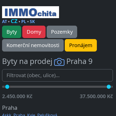
CZ
AT
•
•
PL
•
SK
Byty
Domy
Pozemky
Komerční nemovitosti
Pronájem
Byty na prodej
Praha 9
2.450.000 Kč
37.500.000 Kč
Praha
4+kk, Praha, Kyje, Pelušková