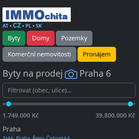
CZ
AT
•
•
PL
•
SK
Byty
Domy
Pozemky
Komerční nemovitosti
Pronájem
Byty na prodej
Praha 6
1.749.000 Kč
39.800.000 Kč
Praha
3+kk, Praha, Řepy, Čistovická