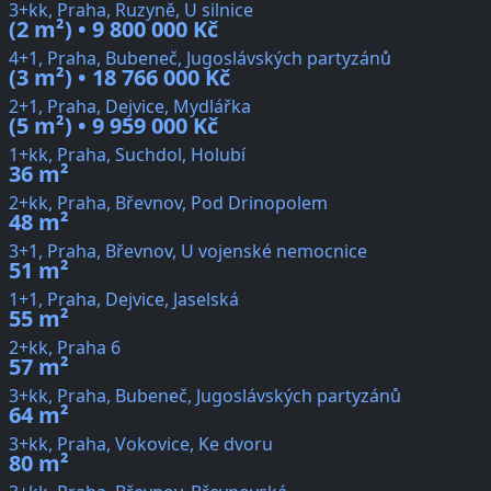
3+kk, Praha, Ruzyně, U silnice
(2 m²) • 9 800 000 Kč
4+1, Praha, Bubeneč, Jugoslávských partyzánů
(3 m²) • 18 766 000 Kč
2+1, Praha, Dejvice, Mydlářka
(5 m²) • 9 959 000 Kč
1+kk, Praha, Suchdol, Holubí
36 m²
2+kk, Praha, Břevnov, Pod Drinopolem
48 m²
3+1, Praha, Břevnov, U vojenské nemocnice
51 m²
1+1, Praha, Dejvice, Jaselská
55 m²
2+kk, Praha 6
57 m²
3+kk, Praha, Bubeneč, Jugoslávských partyzánů
64 m²
3+kk, Praha, Vokovice, Ke dvoru
80 m²