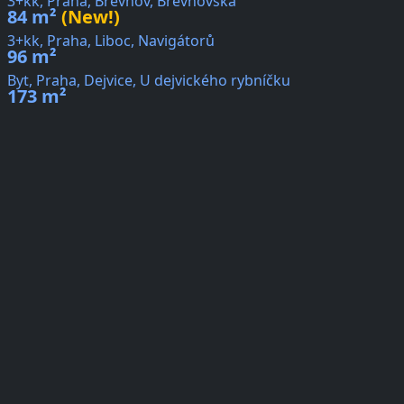
3+kk, Praha, Břevnov, Břevnovská
84 m²
(New!)
3+kk, Praha, Liboc, Navigátorů
96 m²
Byt, Praha, Dejvice, U dejvického rybníčku
173 m²