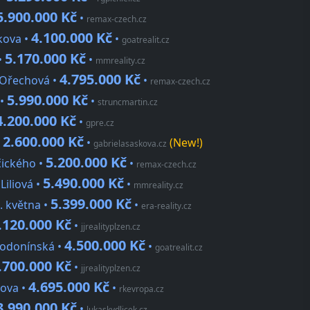
5.900.000 Kč
•
remax-czech.cz
4.100.000 Kč
lkova •
•
goatrealit.cz
5.170.000 Kč
•
•
mmreality.cz
4.795.000 Kč
, Ořechová •
•
remax-czech.cz
5.990.000 Kč
 •
•
struncmartin.cz
4.200.000 Kč
•
gpre.cz
2.600.000 Kč
•
•
(New!)
gabrielasaskova.cz
5.200.000 Kč
čického •
•
remax-czech.cz
5.490.000 Kč
Liliová •
•
mmreality.cz
5.399.000 Kč
. května •
•
era-reality.cz
.120.000 Kč
•
jjrealityplzen.cz
4.500.000 Kč
Hodonínská •
•
goatrealit.cz
.700.000 Kč
•
jjrealityplzen.cz
4.695.000 Kč
dova •
•
rkevropa.cz
3.990.000 Kč
•
lukaskydlicek.cz