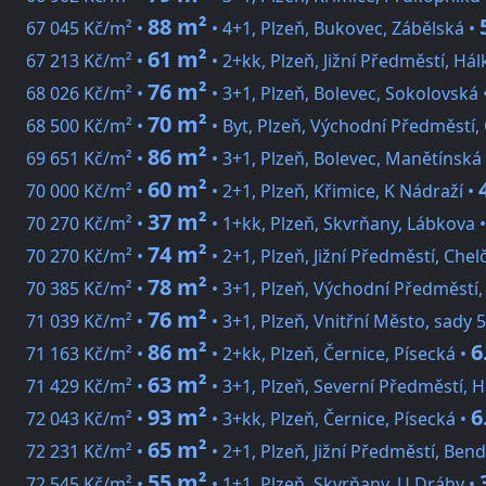
88 m²
67 045 Kč/m² •
• 4+1, Plzeň, Bukovec, Zábělská •
61 m²
67 213 Kč/m² •
• 2+kk, Plzeň, Jižní Předměstí, Há
76 m²
68 026 Kč/m² •
• 3+1, Plzeň, Bolevec, Sokolovská 
70 m²
68 500 Kč/m² •
• Byt, Plzeň, Východní Předměstí
86 m²
69 651 Kč/m² •
• 3+1, Plzeň, Bolevec, Manětínská
60 m²
70 000 Kč/m² •
• 2+1, Plzeň, Křimice, K Nádraží •
37 m²
70 270 Kč/m² •
• 1+kk, Plzeň, Skvrňany, Lábkova 
74 m²
70 270 Kč/m² •
• 2+1, Plzeň, Jižní Předměstí, Chel
78 m²
70 385 Kč/m² •
• 3+1, Plzeň, Východní Předměstí, 
76 m²
71 039 Kč/m² •
• 3+1, Plzeň, Vnitřní Město, sady 5
86 m²
6
71 163 Kč/m² •
• 2+kk, Plzeň, Černice, Písecká •
63 m²
71 429 Kč/m² •
• 3+1, Plzeň, Severní Předměstí, 
93 m²
6
72 043 Kč/m² •
• 3+kk, Plzeň, Černice, Písecká •
65 m²
72 231 Kč/m² •
• 2+1, Plzeň, Jižní Předměstí, Ben
55 m²
72 545 Kč/m² •
• 1+1, Plzeň, Skvrňany, U Dráhy •