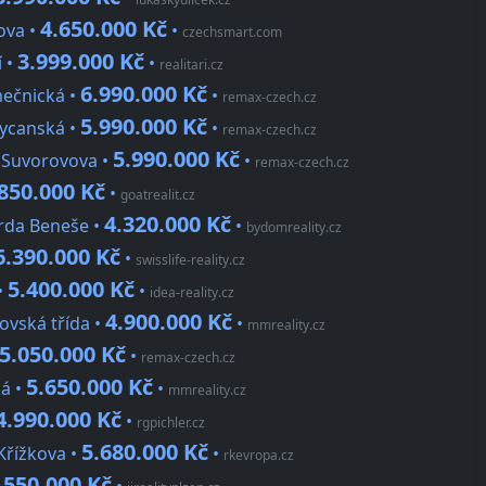
4.650.000 Kč
rova •
•
czechsmart.com
3.999.000 Kč
í •
•
realitari.cz
6.990.000 Kč
mečnická •
•
remax-czech.cz
5.990.000 Kč
kycanská •
•
remax-czech.cz
5.990.000 Kč
, Suvorovova •
•
remax-czech.cz
850.000 Kč
•
goatrealit.cz
4.320.000 Kč
arda Beneše •
•
bydomreality.cz
6.390.000 Kč
•
swisslife-reality.cz
5.400.000 Kč
•
•
idea-reality.cz
4.900.000 Kč
tovská třída •
•
mmreality.cz
5.050.000 Kč
•
remax-czech.cz
5.650.000 Kč
ká •
•
mmreality.cz
4.990.000 Kč
•
rgpichler.cz
5.680.000 Kč
Křížkova •
•
rkevropa.cz
.550.000 Kč