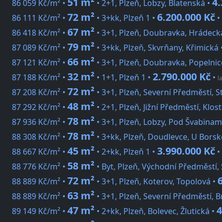
51 m²
4.
86 059 Kč/m² •
• 2+1, Plzeň, Lobzy, Blatenská •
72 m²
6.200.000 Kč
86 111 Kč/m² •
• 3+kk, Plzeň 1 •
•
67 m²
86 418 Kč/m² •
• 3+1, Plzeň, Doubravka, Hrádeck
79 m²
87 089 Kč/m² •
• 3+kk, Plzeň, Skvrňany, Křimická 
66 m²
87 121 Kč/m² •
• 3+1, Plzeň, Doubravka, Popelni
32 m²
2.790.000 Kč
87 188 Kč/m² •
• 1+1, Plzeň 1 •
•
l
72 m²
87 208 Kč/m² •
• 3+1, Plzeň, Severní Předměstí, S
48 m²
87 292 Kč/m² •
• 2+1, Plzeň, Jižní Předměstí, Kl
78 m²
87 936 Kč/m² •
• 3+1, Plzeň, Lobzy, Pod Švabinam
78 m²
88 308 Kč/m² •
• 3+kk, Plzeň, Doudlevce, U Bors
45 m²
3.990.000 Kč
88 667 Kč/m² •
• 2+kk, Plzeň 1 •
•
58 m²
88 776 Kč/m² •
• Byt, Plzeň, Východní Předměstí,
72 m²
88 889 Kč/m² •
• 3+1, Plzeň, Koterov, Topolová •
63 m²
88 889 Kč/m² •
• 3+1, Plzeň, Severní Předměstí, 
47 m²
4
89 149 Kč/m² •
• 2+kk, Plzeň, Bolevec, Žlutická •