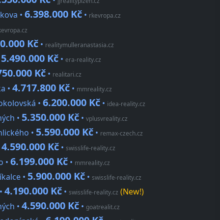
•
jjrealityplzen.cz
6.398.000 Kč
íkova •
•
rkevropa.cz
kevropa.cz
0.000 Kč
•
realitymulleranastasia.cz
5.490.000 Kč
•
•
era-reality.cz
750.000 Kč
•
realitari.cz
4.717.800 Kč
ka •
•
mmreality.cz
6.200.000 Kč
Sokolovská •
•
idea-reality.cz
5.350.000 Kč
hých •
•
vplusvreality.cz
5.590.000 Kč
hlického •
•
remax-czech.cz
4.590.000 Kč
•
•
swisslife-reality.cz
6.199.000 Kč
o •
•
mmreality.cz
5.900.000 Kč
íkalce •
•
swisslife-reality.cz
4.190.000 Kč
 •
•
(New!)
swisslife-reality.cz
4.590.000 Kč
hých •
•
goatrealit.cz