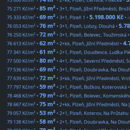
75 000 Kč/m² •
• 2+kk, Plzeň, Černice, Písecká •
85 m²
75 271 Kč/m² •
• 3+1, Plzeň, Jižní Předměstí, Brož
69 m²
5.198.000 Kč
75 333 Kč/m² •
• 3+1, Plzeň 1 •
•
r
76 m²
5.78
76 053 Kč/m² •
• 3+1, Plzeň, Lobzy, Dlouhá •
72 m²
76 250 Kč/m² •
• 3+1, Plzeň, Bolevec, Toužimská 
62 m²
4.
76 613 Kč/m² •
• 2+kk, Plzeň, Jižní Předměstí •
61 m²
77 341 Kč/m² •
• 2+1, Plzeň, Doudlevce, Luďka Pi
80 m²
77 500 Kč/m² •
• 4+1, Plzeň, Severní Předměstí, 
69 m²
77 536 Kč/m² •
• 3+1, Plzeň, Doubravka, Na Dlou
72 m²
77 639 Kč/m² •
• 3+kk, Plzeň, Jižní Předměstí, Vrc
59 m²
77 797 Kč/m² •
• 2+1, Plzeň, Božkov, Koterovská 
79 m²
78 468 Kč/m² •
• 4+1, Plzeň, Bolevec, Komenskéh
75 m²
78 667 Kč/m² •
• 2+kk, Plzeň, Jižní Předměstí, Na J
53 m²
79 057 Kč/m² •
• 2+1, Plzeň, Koterov, Na Průtahu
58 m²
79 138 Kč/m² •
• 2+1, Plzeň, Doubravka, Na Dlou