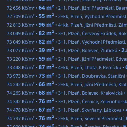
64 m²
72 656 Kč/m² •
• 2+1, Plzeň, Jižní Předměstí, Baa
55 m²
72 709 Kč/m² •
• 2+kk, Plzeň, Východní Předměst
96 m²
72 813 Kč/m² •
• 4+kk, Plzeň, Jižní Předměstí, Zá
82 m²
73 049 Kč/m² •
• 3+1, Plzeň, Červený Hrádek, Ro
82 m²
73 049 Kč/m² •
• 3+1, Plzeň, Východní Předměstí
39 m²
2.
73 077 Kč/m² •
• 1+1, Plzeň, Bolevec, Žlutická •
59 m²
73 220 Kč/m² •
• 2+1, Plzeň, Jižní Předměstí, Edv
87 m²
73 448 Kč/m² •
• 4+kk, Plzeň, Lhota, K Remízku •
73 m²
73 973 Kč/m² •
• 3+1, Plzeň, Doubravka, Staniční 
66 m²
74 242 Kč/m² •
• 2+kk, Plzeň, Jižní Předměstí, Kla
68 m²
74 265 Kč/m² •
• 3+1, Plzeň, Bolevec, Kralovická •
76 m²
74 342 Kč/m² •
• 3+1, Plzeň, Černice, Zelenohors
67 m²
74 478 Kč/m² •
• 3+1, Plzeň, Skvrňany, Lábkova •
76 m²
74 737 Kč/m² •
• 2+kk, Plzeň, Severní Předměstí, 
74 m²
5