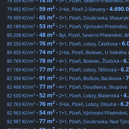
78 m²
79 359 Kč/m² •
• 3+1, Plzeň, Severní Předměstí, 
59 m²
4.690.
79 492 Kč/m² •
• 2+kk, Plzeň 2-Slovany •
65 m²
79 969 Kč/m² •
• 3+1, Plzeň, Doubravka, Masaryk
53 m²
80 189 Kč/m² •
• 2+1, Plzeň, Východní Předměstí
48 m²
80 208 Kč/m² •
• Byt, Plzeň, Severní Předměstí, B
76 m²
6.
80 250 Kč/m² •
• 3+1, Plzeň, Lobzy, Částkova •
74 m²
80 405 Kč/m² •
• 2+kk, Plzeň, Bolevec, U Velkého 
78 m²
6.
80 769 Kč/m² •
• 4+1, Plzeň, Bolevec, Žlutická •
77 m²
6.
81 169 Kč/m² •
• 4+1, Plzeň, Lobzy, Těšínská •
91 m²
7
82 396 Kč/m² •
• 3+1, Plzeň, Božkov, Barákova •
77 m²
82 468 Kč/m² •
• 4+1, Plzeň, Doudlevce, Skupova
52 m²
4.
82 500 Kč/m² •
• 2+1, Plzeň, Lobzy, Blatenská •
76 m²
6.2
82 763 Kč/m² •
• 3+kk, Plzeň, Lobzy, Dlouhá •
54 m²
82 963 Kč/m² •
• 1+1, Plzeň, Východní Předměstí
77 m²
82 987 Kč/m² •
• 3+1, Plzeň, Doubravka, Nad Tý