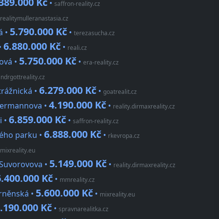
389.000 Kč
•
saffron-reality.cz
realitymulleranastasia.cz
5.790.000 Kč
á •
•
terezasucha.cz
6.880.000 Kč
•
•
reali.cz
5.750.000 Kč
cová •
•
era-reality.cz
andrgottreality.cz
6.279.000 Kč
trážnická •
•
goatrealit.cz
4.190.000 Kč
ostermannova •
•
reality.dirmaxreality.cz
6.859.000 Kč
i •
•
saffron-reality.cz
6.888.000 Kč
kého parku •
•
rkevropa.cz
mixreality.eu
5.149.000 Kč
 Suvorovova •
•
reality.dirmaxreality.cz
6.400.000 Kč
•
mmreality.cz
5.600.000 Kč
Brněnská •
•
mixreality.eu
.190.000 Kč
•
spravnarealitka.cz