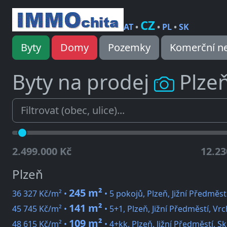
CZ
AT
•
•
PL
•
SK
Byty
Domy
Pozemky
Komerční ne
Byty na prodej
Plze
2.499.000 Kč
12.23
Plzeň
245 m²
36 327 Kč/m² •
• 5 pokojů, Plzeň, Jižní Předměst
141 m²
45 745 Kč/m² •
• 5+1, Plzeň, Jižní Předměstí, Vr
109 m²
48 615 Kč/m² •
• 4+kk, Plzeň, Jižní Předměstí, S