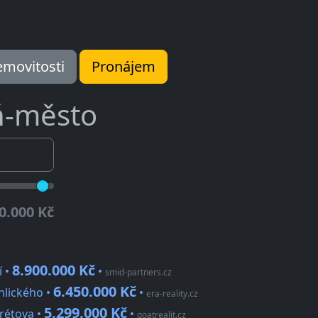
movitosti
Pronájem
ň-město
0.000 Kč
8.900.000 Kč
í •
•
smid-partners.cz
6.450.000 Kč
chlického •
•
era-reality.cz
5.299.000 Kč
krétova •
•
goatrealit.cz