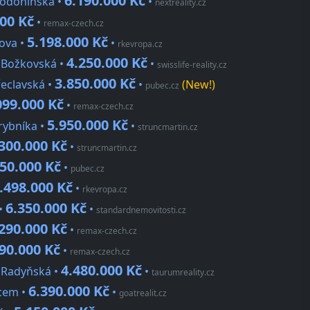
6.190.000 Kč
Hodonínská •
•
nextreality.cz
000 Kč
•
remax-czech.cz
5.198.000 Kč
ova •
•
rkevropa.cz
4.250.000 Kč
, Božkovská •
•
swisslife-reality.cz
3.850.000 Kč
řeclavská •
•
(New!)
pubec.cz
099.000 Kč
•
remax-czech.cz
5.950.000 Kč
rybníka •
•
struncmartin.cz
300.000 Kč
•
struncmartin.cz
250.000 Kč
•
pubec.cz
.498.000 Kč
•
rkevropa.cz
6.350.000 Kč
 •
•
standardnemovitosti.cz
290.000 Kč
•
remax-czech.cz
90.000 Kč
•
remax-czech.cz
4.480.000 Kč
, Radyňská •
•
taurumreality.cz
6.390.000 Kč
ncem •
•
goatrealit.cz