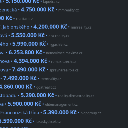
5.150.000 Kč
á •
•
lapietra.cz
4.750.000 Kč
Bzenecká •
•
mmreality.cz
00 Kč
•
realitari.cz
4.200.000 Kč
í, Jablonského •
•
mmreality.cz
5.550.000 Kč
cová •
•
era-reality.cz
5.990.000 Kč
kého •
•
rgpichler.cz
6.253.800 Kč
ova •
•
nemovitosti.maxima.cz
4.394.000 Kč
chova •
•
remax-czech.cz
7.490.000 Kč
tova •
•
spravnarealitka.cz
7.499.000 Kč
 •
•
mmreality.cz
4.860.000 Kč
•
goatrealit.cz
5.290.000 Kč
listopadu •
•
reality.dirmaxreality.cz
5.900.000 Kč
va •
•
elitemanagement.cz
5.390.000 Kč
 Francouzská třída •
•
highgroup.cz
5.590.000 Kč
•
lukaskydlicek.cz