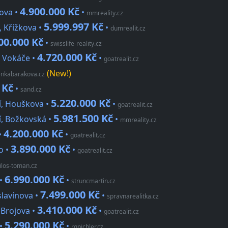
4.900.000 Kč
ova •
•
mmreality.cz
5.999.997 Kč
, Křížkova •
•
dumrealit.cz
00.000 Kč
•
swisslife-reality.cz
4.720.000 Kč
a Vokáče •
•
goatrealit.cz
(New!)
enkabarakova.cz
 Kč
•
sand.cz
5.220.000 Kč
í, Houškova •
•
goatrealit.cz
5.981.500 Kč
í, Božkovská •
•
mmreality.cz
4.200.000 Kč
•
•
goatrealit.cz
3.890.000 Kč
o •
•
goatrealit.cz
ilos-toman.cz
6.990.000 Kč
 •
•
struncmartin.cz
7.499.000 Kč
slavínova •
•
spravnarealitka.cz
3.410.000 Kč
 Brojova •
•
goatrealit.cz
5.290.000 Kč
 •
•
rgpichler.cz