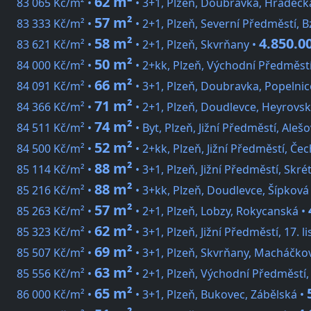
62 m²
83 065 Kč/m² •
• 3+1, Plzeň, Doubravka, Hrádeck
57 m²
83 333 Kč/m² •
• 2+1, Plzeň, Severní Předměstí, 
58 m²
4.850.0
83 621 Kč/m² •
• 2+1, Plzeň, Skvrňany •
50 m²
84 000 Kč/m² •
• 2+kk, Plzeň, Východní Předměst
66 m²
84 091 Kč/m² •
• 3+1, Plzeň, Doubravka, Popelni
71 m²
84 366 Kč/m² •
• 2+1, Plzeň, Doudlevce, Heyrovs
74 m²
84 511 Kč/m² •
• Byt, Plzeň, Jižní Předměstí, Aleš
52 m²
84 500 Kč/m² •
• 2+kk, Plzeň, Jižní Předměstí, Če
88 m²
85 114 Kč/m² •
• 3+1, Plzeň, Jižní Předměstí, Skré
88 m²
85 216 Kč/m² •
• 3+kk, Plzeň, Doudlevce, Šípková
57 m²
85 263 Kč/m² •
• 2+1, Plzeň, Lobzy, Rokycanská •
62 m²
85 323 Kč/m² •
• 3+1, Plzeň, Jižní Předměstí, 17. 
69 m²
85 507 Kč/m² •
• 3+1, Plzeň, Skvrňany, Macháčko
63 m²
85 556 Kč/m² •
• 2+1, Plzeň, Východní Předměstí,
65 m²
86 000 Kč/m² •
• 3+1, Plzeň, Bukovec, Zábělská •