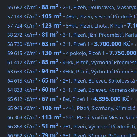
88 m²
55 682 Kč/m² •
• 2+1, Plzeň, Doubravka, Masaryk
105 m²
57 143 Kč/m² •
• 4+kk, Plzeň, Severní Předměstí
123 m²
7.1
57 724 Kč/m² •
• 5+kk, Plzeň, Lhota, K Poli •
81 m²
58 272 Kč/m² •
• 3+1, Plzeň, Jižní Předměstí, Karl
63 m²
3.700.000 Kč
58 730 Kč/m² •
• 3+1, Plzeň 1 •
•
l
130 m²
7.750.000
59 615 Kč/m² •
• 4 pokoje, Plzeň 1 •
85 m²
61 412 Kč/m² •
• 4+kk, Plzeň, Východní Předměst
94 m²
63 633 Kč/m² •
• 4+kk, Plzeň, Východní Předměst
65 m²
64 615 Kč/m² •
• 2+1, Plzeň, Bolevec, Sokolovská 
60 m²
64 833 Kč/m² •
• 3+1, Plzeň, Bolevec, Komenskéh
67 m²
4.396.000 Kč
65 612 Kč/m² •
• Byt, Plzeň 1 •
•
m
106 m²
65 943 Kč/m² •
• 4+1, Plzeň, Skvrňany, Křimická
113 m²
66 363 Kč/m² •
• 5+1, Plzeň, Vnitřní Město, Vele
51 m²
66 863 Kč/m² •
• 2+1, Plzeň, Východní Předměstí,
79 m²
66 962 Kč/m² •
• 3+1, Plzeň, Křimice, Průkopníků