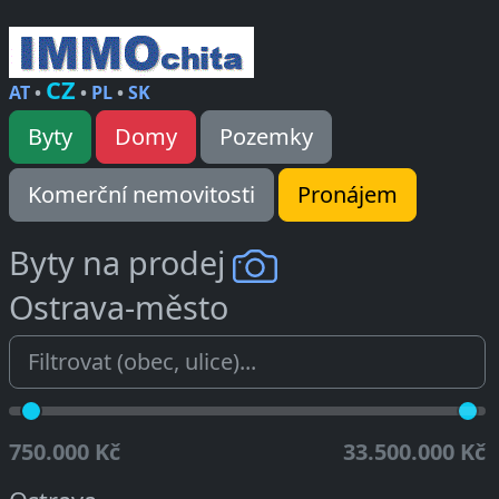
CZ
AT
•
•
PL
•
SK
Byty
Domy
Pozemky
Komerční nemovitosti
Pronájem
Byty na prodej
Ostrava-město
750.000 Kč
33.500.000 Kč