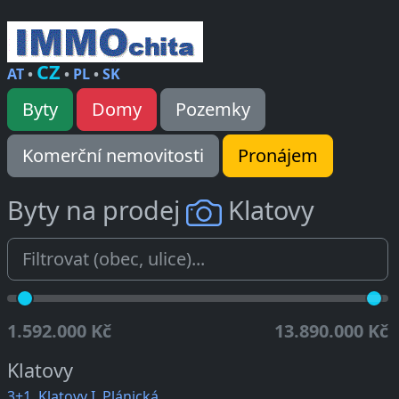
CZ
AT
•
•
PL
•
SK
Byty
Domy
Pozemky
Komerční nemovitosti
Pronájem
Byty na prodej
Klatovy
1.592.000 Kč
13.890.000 Kč
Klatovy
3+1, Klatovy I, Plánická