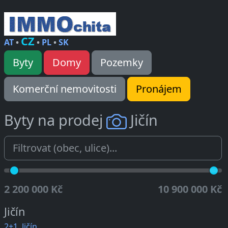
CZ
AT
•
•
PL
•
SK
Byty
Domy
Pozemky
Komerční nemovitosti
Pronájem
Byty na prodej
Jičín
2 200 000 Kč
10 900 000 Kč
Jičín
2+1, Jičín