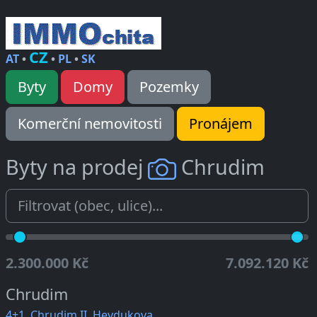
CZ
AT
•
•
PL
•
SK
Byty
Domy
Pozemky
Komerční nemovitosti
Pronájem
Byty na prodej
Chrudim
2.300.000 Kč
7.092.120 Kč
Chrudim
4+1, Chrudim II, Heydukova