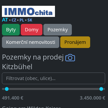
AT
•
CZ
•
PL
•
SK
Byty
Domy
Pozemky
Komerční nemovitosti
Pronájem
Pozemky na prodej
Kitzbühel
491.400 €
3.450.000 €