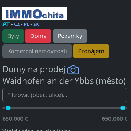
AT
•
CZ
•
PL
•
SK
Byty
Domy
Pozemky
Komerční nemovitosti
Pronájem
Domy na prodej
Waidhofen an der Ybbs (město)
650.000 €
650.000 €