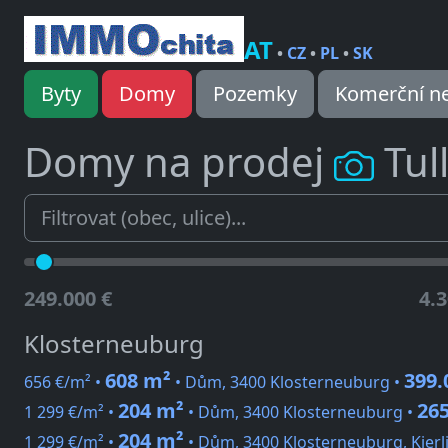
AT
•
CZ
•
PL
•
SK
Byty
Domy
Pozemky
Komerční ne
Domy na prodej
Tul
249.000 €
4.3
Klosterneuburg
608 m²
399.
656 €/m² •
• Dům, 3400 Klosterneuburg •
204 m²
265
1 299 €/m² •
• Dům, 3400 Klosterneuburg •
204 m²
1 299 €/m² •
• Dům, 3400 Klosterneuburg, Kierl