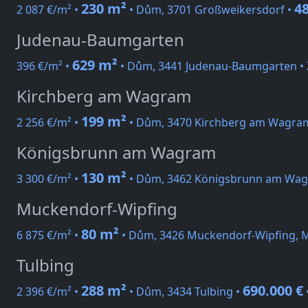
230 m²
48
2 087 €/m² •
• Dům, 3701 Großweikersdorf •
Judenau-Baumgarten
629 m²
396 €/m² •
• Dům, 3441 Judenau-Baumgarten •
Kirchberg am Wagram
199 m²
2 256 €/m² •
• Dům, 3470 Kirchberg am Wagra
Königsbrunn am Wagram
130 m²
3 300 €/m² •
• Dům, 3462 Königsbrunn am Wag
Muckendorf-Wipfing
80 m²
6 875 €/m² •
• Dům, 3426 Muckendorf-Wipfing, 
Tulbing
288 m²
690.000 €
2 396 €/m² •
• Dům, 3434 Tulbing •