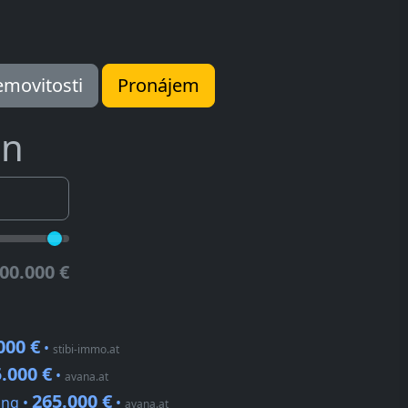
movitosti
Pronájem
ln
00.000 €
000 €
•
stibi-immo.at
.000 €
•
avana.at
265.000 €
ing •
•
avana.at