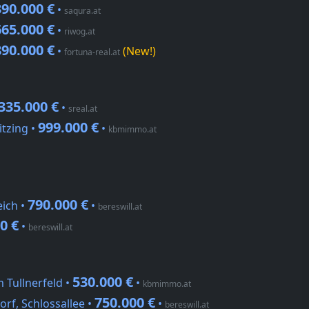
390.000 €
•
saqura.at
665.000 €
•
riwog.at
890.000 €
•
(New!)
fortuna-real.at
335.000 €
•
sreal.at
999.000 €
itzing •
•
kbmimmo.at
790.000 €
ich •
•
bereswill.at
0 €
•
bereswill.at
530.000 €
 Tullnerfeld •
•
kbmimmo.at
750.000 €
rf, Schlossallee •
•
bereswill.at