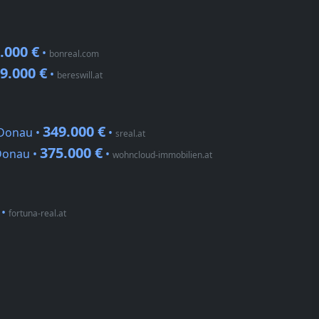
.000 €
•
bonreal.com
9.000 €
•
bereswill.at
349.000 €
 Donau •
•
sreal.at
375.000 €
Donau •
•
wohncloud-immobilien.at
•
fortuna-real.at