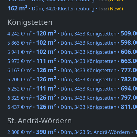
162 m²
• Dům, 3420 Klosterneuburg
•
(New!)
lib.at
Königstetten
120 m²
509.0
4 242 €/m² •
• Dům, 3433 Königstetten •
102 m²
598.0
5 863 €/m² •
• Dům, 3433 Königstetten •
102 m²
606.0
5 941 €/m² •
• Dům, 3433 Königstetten •
111 m²
663.0
5 973 €/m² •
• Dům, 3433 Königstetten •
126 m²
777.0
6 167 €/m² •
• Dům, 3433 Königstetten •
126 m²
782.0
6 206 €/m² •
• Dům, 3433 Königstetten •
111 m²
694.0
6 252 €/m² •
• Dům, 3433 Königstetten •
126 m²
797.0
6 325 €/m² •
• Dům, 3433 Königstetten •
126 m²
811.0
6 437 €/m² •
• Dům, 3433 Königstetten •
St. Andrä-Wördern
390 m²
2 808 €/m² •
• Dům, 3423 St. Andrä-Wördern •