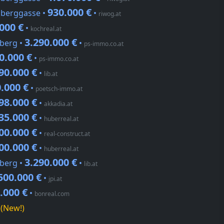
930.000 €
hberggasse •
•
riwog.at
000 €
•
kochreal.at
3.290.000 €
lberg •
•
ps-immo.co.at
0.000 €
•
ps-immo.co.at
90.000 €
•
lib.at
.000 €
•
poetsch-immo.at
98.000 €
•
akkadia.at
35.000 €
•
huberreal.at
00.000 €
•
real-construct.at
00.000 €
•
huberreal.at
3.290.000 €
lberg •
•
lib.at
500.000 €
•
jpi.at
.000 €
•
bonreal.com
(New!)