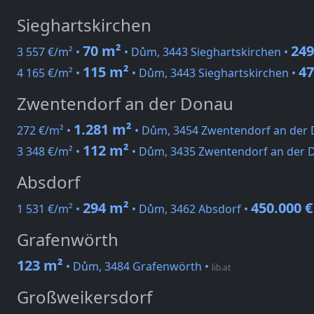
Sieghartskirchen
70 m²
249
3 557 €/m² •
• Dům, 3443 Sieghartskirchen •
115 m²
47
4 165 €/m² •
• Dům, 3443 Sieghartskirchen •
Zwentendorf an der Donau
1.281 m²
272 €/m² •
• Dům, 3454 Zwentendorf an der
112 m²
3 348 €/m² •
• Dům, 3435 Zwentendorf an der 
Absdorf
294 m²
450.000 €
1 531 €/m² •
• Dům, 3462 Absdorf •
Grafenwörth
123 m²
• Dům, 3484 Grafenwörth
•
lib.at
Großweikersdorf