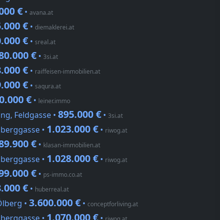
000 €
•
avana.at
.000 €
•
diemaklerei.at
.000 €
•
sreal.at
80.000 €
•
3si.at
.000 €
•
raiffeisen-immobilien.at
.000 €
•
saqura.at
0.000 €
•
leiner.immo
895.000 €
ing, Feldgasse •
•
3si.at
1.023.000 €
hberggasse •
•
riwog.at
89.900 €
•
klasan-immobilien.at
1.028.000 €
hberggasse •
•
riwog.at
99.000 €
•
ps-immo.co.at
.000 €
•
huberreal.at
3.600.000 €
Ölberg •
•
conceptforliving.at
1.070.000 €
hberggasse •
•
riwog.at