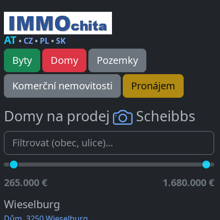
AT
•
CZ
•
PL
•
SK
Byty
Domy
Pozemky
Komerční nemovitosti
Pronájem
Domy na prodej
Scheibbs
265.000 €
1.680.000 €
Wieselburg
Dům, 3250 Wieselburg