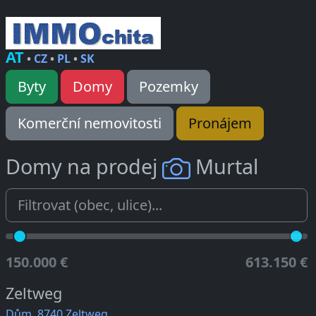
AT
•
CZ
•
PL
•
SK
Byty
Domy
Pozemky
Komerční nemovitosti
Pronájem
Domy na prodej
Murtal
150.000 €
613.150 €
Zeltweg
Dům, 8740 Zeltweg