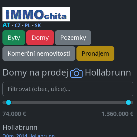
AT
•
CZ
•
PL
•
SK
Byty
Domy
Pozemky
Komerční nemovitosti
Pronájem
Domy na prodej
Hollabrunn
74.000 €
1.360.000 €
Hollabrunn
Dům, 2014 Hollabrunn