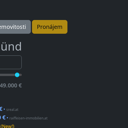
movitosti
Pronájem
ünd
49.000 €
€
•
sreal.at
 €
•
raiffeisen-immobilien.at
(New!)