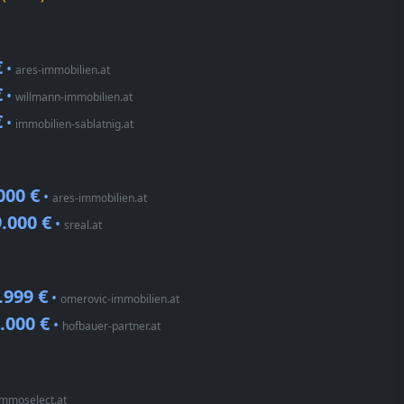
€
•
ares-immobilien.at
€
•
willmann-immobilien.at
€
•
immobilien-sablatnig.at
000 €
•
ares-immobilien.at
.000 €
•
sreal.at
.999 €
•
omerovic-immobilien.at
.000 €
•
hofbauer-partner.at
immoselect.at