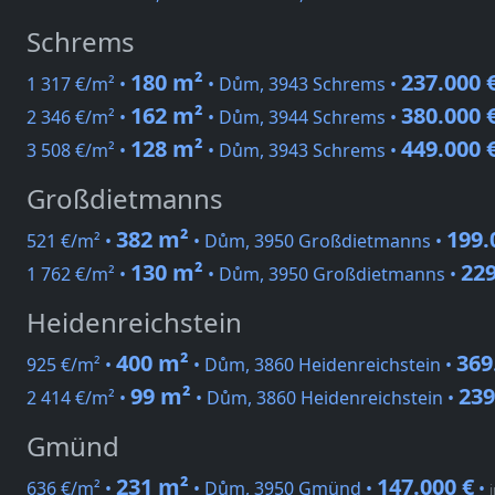
Schrems
180 m²
237.000 
1 317 €/m² •
• Dům, 3943 Schrems •
162 m²
380.000 
2 346 €/m² •
• Dům, 3944 Schrems •
128 m²
449.000 
3 508 €/m² •
• Dům, 3943 Schrems •
Großdietmanns
382 m²
199.
521 €/m² •
• Dům, 3950 Großdietmanns •
130 m²
229
1 762 €/m² •
• Dům, 3950 Großdietmanns •
Heidenreichstein
400 m²
369
925 €/m² •
• Dům, 3860 Heidenreichstein •
99 m²
239
2 414 €/m² •
• Dům, 3860 Heidenreichstein •
Gmünd
231 m²
147.000 €
636 €/m² •
• Dům, 3950 Gmünd •
•