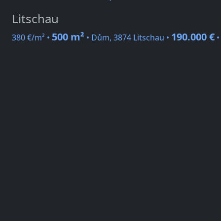
Litschau
500 m²
190.000 €
380 €/m² •
• Dům, 3874 Litschau •