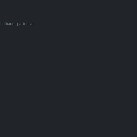
•
hofbauer-partner.at