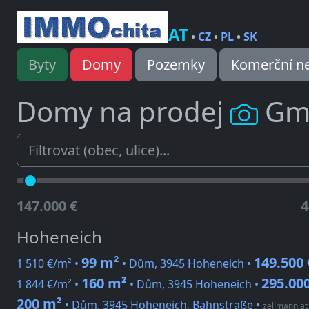
AT
•
CZ
•
PL
•
SK
Byty
Domy
Pozemky
Komerční ne
Domy na prodej
Gm
147.000 €
4
Hoheneich
99 m²
149.500 
1 510 €/m² •
• Dům, 3945 Hoheneich •
160 m²
295.000
1 844 €/m² •
• Dům, 3945 Hoheneich •
200 m²
• Dům, 3945 Hoheneich, Bahnstraße
•
zellmann.at