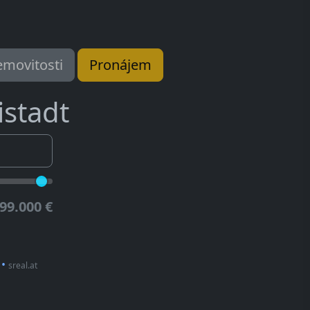
movitosti
Pronájem
istadt
99.000 €
•
sreal.at