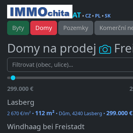
AT
•
CZ
•
PL
•
SK
Byty
Domy
Pozemky
Komerční ne
Domy na prodej
Fre
299.000 €
2
Lasberg
112 m²
299.000 €
2 670 €/m² •
• Dům, 4240 Lasberg •
Windhaag bei Freistadt