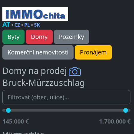
AT
•
CZ
•
PL
•
SK
Byty
Domy
Pozemky
Komerční nemovitosti
Pronájem
Domy na prodej
Bruck-Mürzzuschlag
145.000 €
1.700.000 €