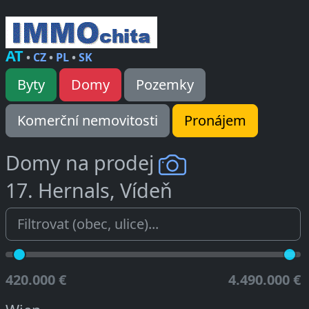
AT
•
CZ
•
PL
•
SK
Byty
Domy
Pozemky
Komerční nemovitosti
Pronájem
Domy na prodej
17. Hernals, Vídeň
420.000 €
4.490.000 €