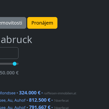
movitosti
Pronájem
labruck
50.000 €
324.000 €
 Mondsee •
•
raiffeisen-immobilien.at
812.500 €
ee, Au, Auhof •
•
7doerfer.at
791.667 €
ee, Au, Auhof •
•
7doerfer.at