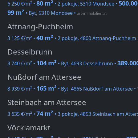
80 m²
500.00
6 250 €/m² •
• 2 pokoje, 5310 Mondsee •
99 m²
• Byt, 5310 Mondsee
•
art-immobilien.at
Attnang-Puchheim
40 m²
3 125 €/m² •
• 2 pokoje, 4800 Attnang-Puchheim 
Desselbrunn
104 m²
389.00
3 740 €/m² •
• Byt, 4693 Desselbrunn •
Nußdorf am Attersee
165 m²
8 939 €/m² •
• Byt, 4865 Nußdorf am Attersee •
Steinbach am Attersee
74 m²
3 635 €/m² •
• 3 pokoje, 4853 Steinbach am Atter
Vöcklamarkt