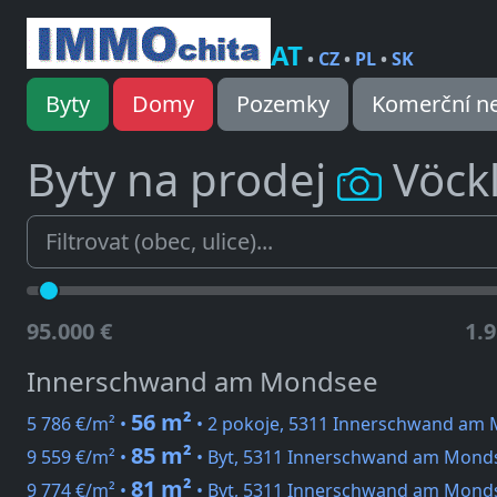
AT
•
CZ
•
PL
•
SK
Byty
Domy
Pozemky
Komerční ne
Byty na prodej
Vöck
95.000 €
1.9
Innerschwand am Mondsee
56 m²
5 786 €/m² •
• 2 pokoje, 5311 Innerschwand am
85 m²
9 559 €/m² •
• Byt, 5311 Innerschwand am Monds
81 m²
9 774 €/m² •
• Byt, 5311 Innerschwand am Monds