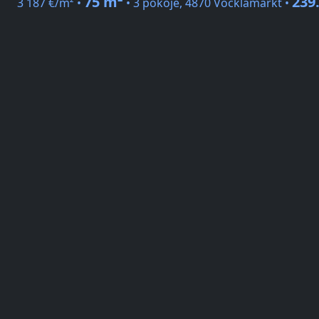
75 m²
239
3 187 €/m² •
• 3 pokoje, 4870 Vöcklamarkt •
Národní stránka
Wohnungen zu verkaufen Vöcklabruc
IMMOchita je nekomerční vyhledávač nemovitostí
Regi