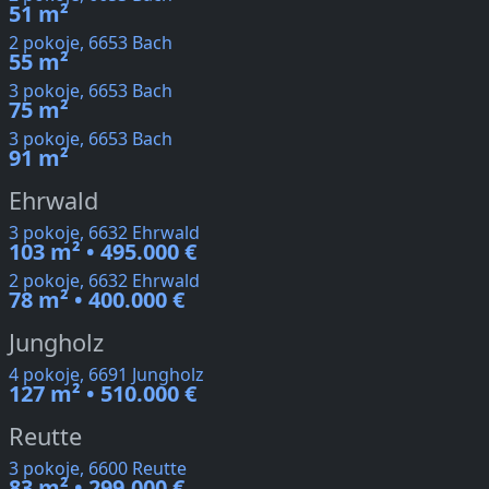
51 m²
2 pokoje, 6653 Bach
55 m²
3 pokoje, 6653 Bach
75 m²
3 pokoje, 6653 Bach
91 m²
Ehrwald
3 pokoje, 6632 Ehrwald
103 m² • 495.000 €
2 pokoje, 6632 Ehrwald
78 m² • 400.000 €
Jungholz
4 pokoje, 6691 Jungholz
127 m² • 510.000 €
Reutte
3 pokoje, 6600 Reutte
83 m² • 299.000 €