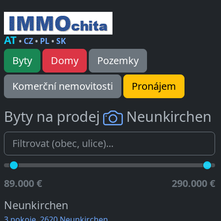
AT
•
CZ
•
PL
•
SK
Byty
Domy
Pozemky
Komerční nemovitosti
Pronájem
Byty na prodej
Neunkirchen
89.000 €
290.000 €
Neunkirchen
3 pokoje, 2620 Neunkirchen