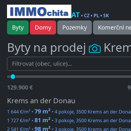
AT
•
CZ
•
PL
•
SK
Byty
Domy
Pozemky
Komerční ne
Byty na prodej
Krem
129.900 €
9
Krems an der Donau
79 m²
1 644 €/m² •
• 4 pokoje, 3500 Krems an der Dona
81 m²
1 727 €/m² •
• 3 pokoje, 3500 Krems an der Dona
98 m²
2 541 €/m² •
• 3 pokoje, 3500 Krems an der Dona