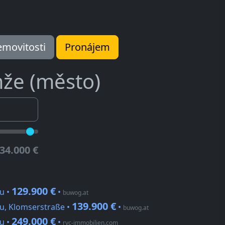
movitosti
Pronájem
že (město)
34.000 €
129.900 €
u •
•
buwog.at
139.900 €
u, Klomserstraße •
•
buwog.at
249.000 €
u •
•
rvc-immobilien.com