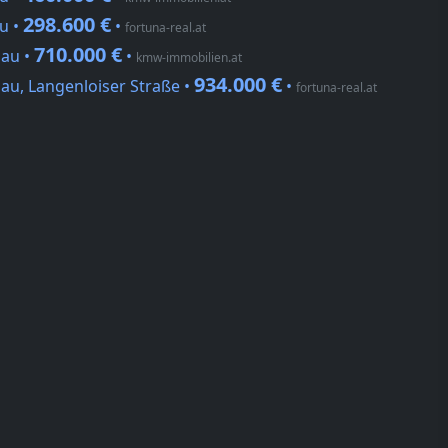
298.600 €
u •
•
fortuna-real.at
710.000 €
nau •
•
kmw-immobilien.at
934.000 €
au, Langenloiser Straße •
•
fortuna-real.at