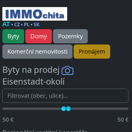
AT
•
CZ
•
PL
•
SK
Byty
Domy
Pozemky
Komerční nemovitosti
Pronájem
Byty na prodej
Eisenstadt-okolí
50 €
50 €