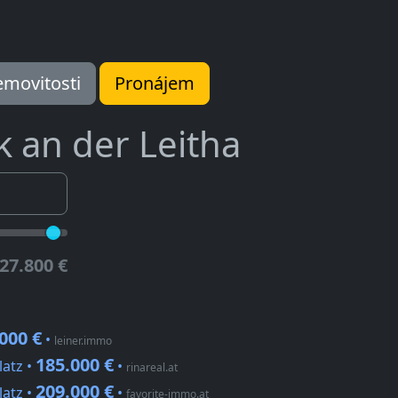
movitosti
Pronájem
k an der Leitha
27.800 €
000 €
•
leiner.immo
185.000 €
latz •
•
rinareal.at
209.000 €
latz •
•
favorite-immo.at