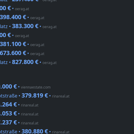
00 €
•
oerag.at
398.400 €
•
oerag.at
383.300 €
latz •
•
oerag.at
00 €
•
oerag.at
381.100 €
•
oerag.at
673.600 €
•
oerag.at
827.800 €
latz •
•
oerag.at
.000 €
•
viennaestate.com
379.819 €
ptstraße •
•
rinareal.at
.264 €
•
rinareal.at
.053 €
•
rinareal.at
.237 €
•
rinareal.at
380.880 €
ptstraße •
•
rinareal.at