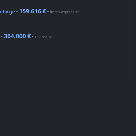
159.616 €
ebirge •
•
immo-express.at
364.000 €
 •
•
rinareal.at