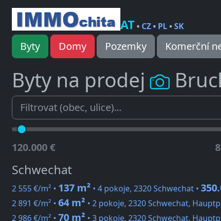
AT
•
CZ
•
PL
•
SK
Byty
Domy
Pozemky
Komerční ne
Byty na prodej
Bruc
120.000 €
8
Schwechat
137 m²
350.
2 555 €/m² •
• 4 pokoje, 2320 Schwechat •
64 m²
2 891 €/m² •
• 2 pokoje, 2320 Schwechat, Hauptp
70 m²
2 986 €/m² •
• 3 pokoje, 2320 Schwechat, Hauptp