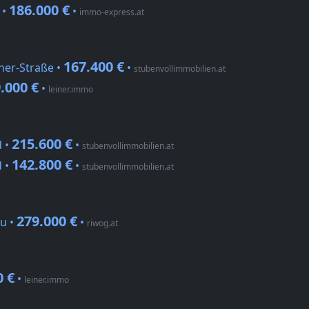
186.000 €
 •
•
immo-express.at
167.400 €
nner-Straße •
•
stubenvollimmobilien.at
.000 €
•
leiner.immo
215.600 €
d •
•
stubenvollimmobilien.at
142.800 €
d •
•
stubenvollimmobilien.at
279.000 €
au •
•
riwog.at
0 €
•
leiner.immo