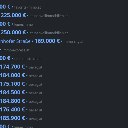
00 €
•
favorite-immo.at
225.000 €
•
•
stubenvollimmobilien.at
00 €
•
leiner.immo
250.000 €
•
•
stubenvollimmobilien.at
169.000 €
enhofer Straße •
•
immo-city.at
•
immo-express.at
00 €
•
real-construct.at
174.700 €
•
oerag.at
184.000 €
•
oerag.at
175.100 €
•
oerag.at
184.500 €
•
oerag.at
184.800 €
•
oerag.at
176.400 €
•
oerag.at
185.900 €
•
oerag.at
00 €
•
leiner.immo