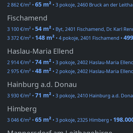
65 m²
2 862 €/m² •
• 3 pokoje, 2460 Bruck an der Leitha
Fischamend
54 m²
3 100 €/m² •
• Byt, 2401 Fischamend, Dr. Karl Re
148 m²
499
3 372 €/m² •
• 4 pokoje, 2401 Fischamend •
Haslau-Maria Ellend
74 m²
2 914 €/m² •
• 3 pokoje, 2402 Haslau-Maria Ellen
48 m²
2 975 €/m² •
• 2 pokoje, 2402 Haslau-Maria Ellen
Hainburg a.d. Donau
71 m²
3 930 €/m² •
• 3 pokoje, 2410 Hainburg a.d. Don
Himberg
65 m²
198.00
3 046 €/m² •
• 3 pokoje, 2325 Himberg •
Mannersdorf am Leithagebirge